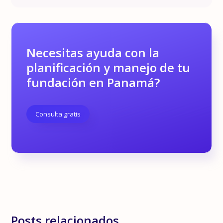
Necesitas ayuda con la
planificación y manejo de tu
fundación en Panamá?
Consulta gratis
Posts relacionados