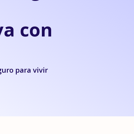
va con
uro para vivir